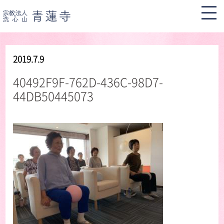
2019.7.9
40492F9F-762D-436C-98D7-
44DB50445073