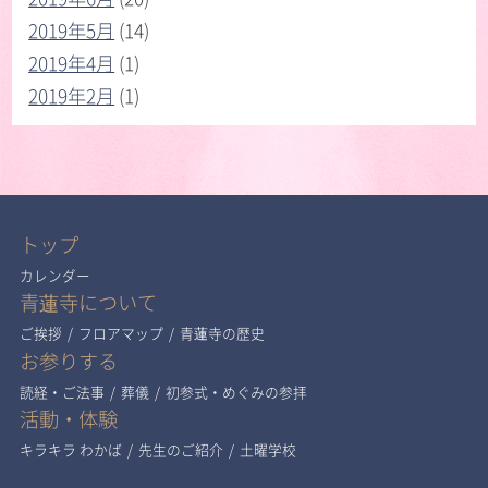
2019年5月
(14)
2019年4月
(1)
2019年2月
(1)
トップ
カレンダー
青蓮寺について
ご挨拶
/
フロアマップ
/
青蓮寺の歴史
お参りする
読経・ご法事
/
葬儀
/
初参式・めぐみの参拝
活動・体験
キラキラ わかば
/
先生のご紹介
/
土曜学校