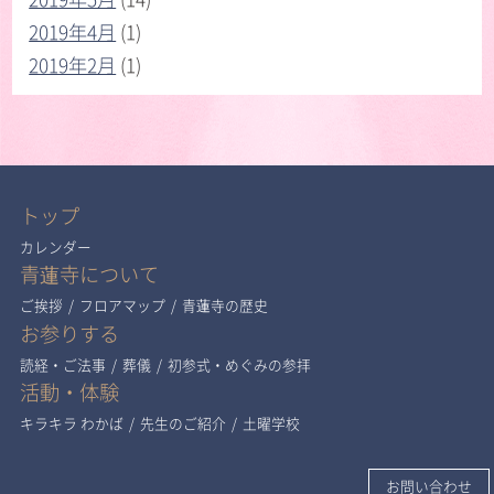
2019年4月
(1)
2019年2月
(1)
トップ
カレンダー
青蓮寺について
ご挨拶
/
フロアマップ
/
青蓮寺の歴史
お参りする
読経・ご法事
/
葬儀
/
初参式・めぐみの参拝
活動・体験
キラキラ わかば
/
先生のご紹介
/
土曜学校
お問い合わせ