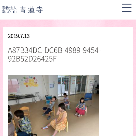
2019.7.13
A87B34DC-DC6B-4989-9454-
92B52D26425F