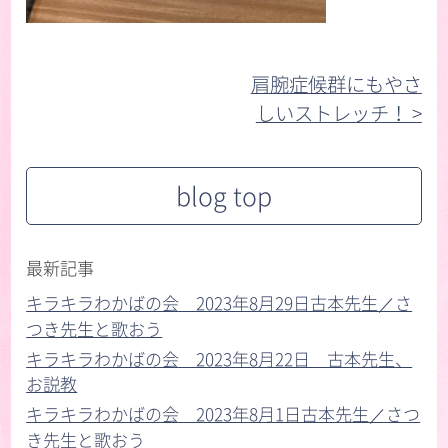
肩腕症候群にもやさ
しいストレッチ！ >︎
blog top
最新記事
キラキラわかばの会 2023年8月29日古本先生／さ
つき先生と歌おう
キラキラわかばの会 2023年8月22日 古本先生、
お説教
キラキラわかばの会 2023年8月1日古本先生／さつ
き先生と歌おう