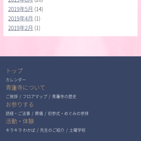
2019年5月
(14)
2019年4月
(1)
2019年2月
(1)
トップ
カレンダー
青蓮寺について
ご挨拶
/
フロアマップ
/
青蓮寺の歴史
お参りする
読経・ご法事
/
葬儀
/
初参式・めぐみの参拝
活動・体験
キラキラ わかば
/
先生のご紹介
/
土曜学校