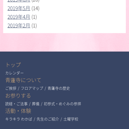
2019年5月
(14)
2019年4月
(1)
2019年2月
(1)
トップ
カレンダー
青蓮寺について
ご挨拶
/
フロアマップ
/
青蓮寺の歴史
お参りする
読経・ご法事
/
葬儀
/
初参式・めぐみの参拝
活動・体験
キラキラ わかば
/
先生のご紹介
/
土曜学校