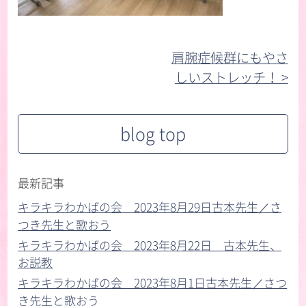
肩腕症候群にもやさ
しいストレッチ！ >︎
blog top
最新記事
キラキラわかばの会 2023年8月29日古本先生／さ
つき先生と歌おう
キラキラわかばの会 2023年8月22日 古本先生、
お説教
キラキラわかばの会 2023年8月1日古本先生／さつ
き先生と歌おう