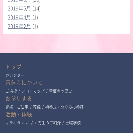
2019年5月
(14)
2019年4月
(1)
2019年2月
(1)
トップ
カレンダー
青蓮寺について
ご挨拶
/
フロアマップ
/
青蓮寺の歴史
お参りする
読経・ご法事
/
葬儀
/
初参式・めぐみの参拝
活動・体験
キラキラ わかば
/
先生のご紹介
/
土曜学校