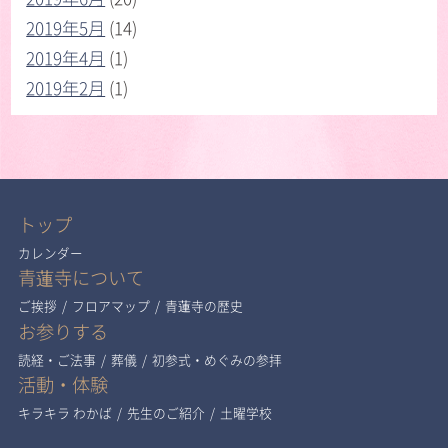
2019年5月
(14)
2019年4月
(1)
2019年2月
(1)
トップ
カレンダー
青蓮寺について
ご挨拶
/
フロアマップ
/
青蓮寺の歴史
お参りする
読経・ご法事
/
葬儀
/
初参式・めぐみの参拝
活動・体験
キラキラ わかば
/
先生のご紹介
/
土曜学校