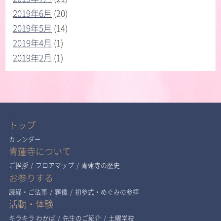
2019年6月
(20)
2019年5月
(14)
2019年4月
(1)
2019年2月
(1)
トップ
カレンダー
青蓮寺について
ご挨拶
/
フロアマップ
/
青蓮寺の歴史
お参りする
読経・ご法事
/
葬儀
/
初参式・めぐみの参拝
活動・体験
キラキラ わかば
/
先生のご紹介
/
土曜学校