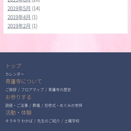
2019年5月
(14)
2019年4月
(1)
2019年2月
(1)
トップ
カレンダー
青蓮寺について
ご挨拶
/
フロアマップ
/
青蓮寺の歴史
お参りする
読経・ご法事
/
葬儀
/
初参式・めぐみの参拝
活動・体験
キラキラ わかば
/
先生のご紹介
/
土曜学校