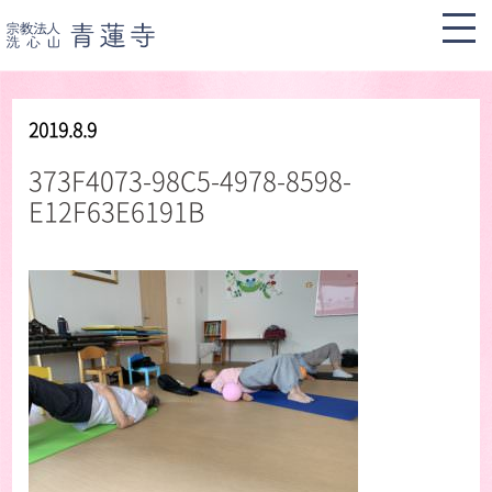
2019.8.9
373F4073-98C5-4978-8598-
E12F63E6191B