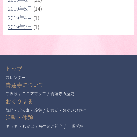
2019年5月
(14)
2019年4月
(1)
2019年2月
(1)
トップ
カレンダー
青蓮寺について
ご挨拶
/
フロアマップ
/
青蓮寺の歴史
お参りする
読経・ご法事
/
葬儀
/
初参式・めぐみの参拝
活動・体験
キラキラ わかば
/
先生のご紹介
/
土曜学校