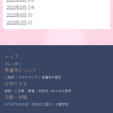
2019年5月
(14)
2019年4月
(1)
2019年2月
(1)
トップ
カレンダー
青蓮寺について
ご挨拶
/
フロアマップ
/
青蓮寺の歴史
お参りする
読経・ご法事
/
葬儀
/
初参式・めぐみの参拝
活動・体験
キラキラ わかば
/
先生のご紹介
/
土曜学校