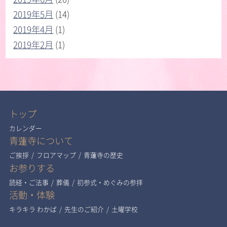
2019年5月
(14)
2019年4月
(1)
2019年2月
(1)
トップ
カレンダー
青蓮寺について
ご挨拶
/
フロアマップ
/
青蓮寺の歴史
お参りする
読経・ご法事
/
葬儀
/
初参式・めぐみの参拝
活動・体験
キラキラ わかば
/
先生のご紹介
/
土曜学校