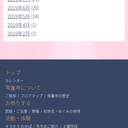
2019年6月
(20)
2019年5月
(14)
2019年4月
(1)
2019年2月
(1)
トップ
カレンダー
青蓮寺について
ご挨拶
/
フロアマップ
/
青蓮寺の歴史
お参りする
読経・ご法事
/
葬儀
/
初参式・めぐみの参拝
活動・体験
キラキラ わかば
/
先生のご紹介
/
土曜学校