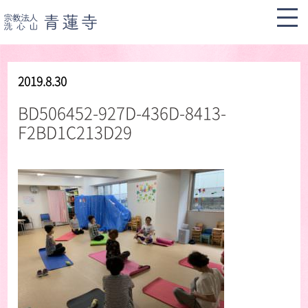
2019.8.30
BD506452-927D-436D-8413-
F2BD1C213D29