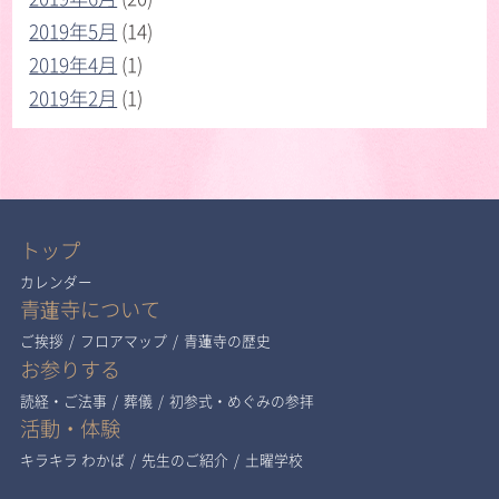
2019年5月
(14)
2019年4月
(1)
2019年2月
(1)
トップ
カレンダー
青蓮寺について
ご挨拶
/
フロアマップ
/
青蓮寺の歴史
お参りする
読経・ご法事
/
葬儀
/
初参式・めぐみの参拝
活動・体験
キラキラ わかば
/
先生のご紹介
/
土曜学校