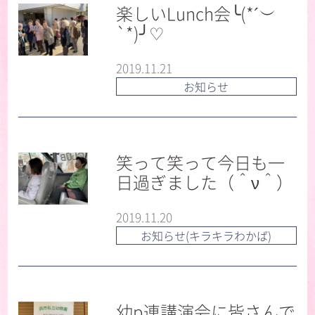
楽しいLunch会╰(*´︶
`*)╯♡
2019.11.21
お知らせ
笑って笑って今日も一
日過ぎました（＾ν＾）
2019.11.20
お知らせ(キラキラわかば)
幼p連講演会に皆さんで