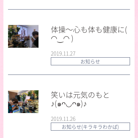
体操〜心も体も健康に(
◠‿◠ )
2019.11.27
お知らせ
笑いは元気のもと
♪(๑ᴖ◡ᴖ๑)♪
2019.11.26
お知らせ(キラキラわかば)