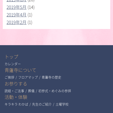
2019年5月
(14)
2019年4月
(1)
2019年2月
(1)
トップ
カレンダー
青蓮寺について
ご挨拶
/
フロアマップ
/
青蓮寺の歴史
お参りする
読経・ご法事
/
葬儀
/
初参式・めぐみの参拝
活動・体験
キラキラ わかば
/
先生のご紹介
/
土曜学校