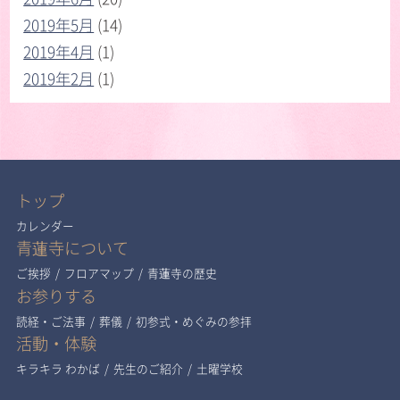
2019年5月
(14)
2019年4月
(1)
2019年2月
(1)
トップ
カレンダー
青蓮寺について
ご挨拶
/
フロアマップ
/
青蓮寺の歴史
お参りする
読経・ご法事
/
葬儀
/
初参式・めぐみの参拝
活動・体験
キラキラ わかば
/
先生のご紹介
/
土曜学校