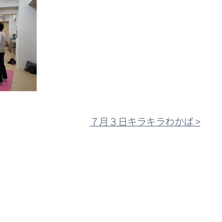
７月３日キラキラわかば >︎