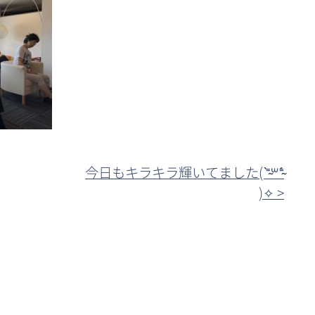
今日もキラキラ輝いてました( ⁼̴̀꒳⁼̴́
)✧ >︎