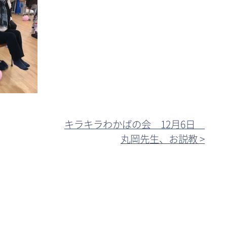
キラキラわかばの会 12月6日
丸岡先生、お説教 >︎