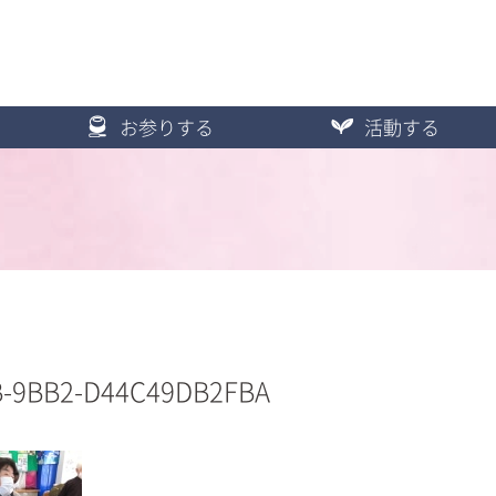
お参りする
活動する
B-9BB2-D44C49DB2FBA