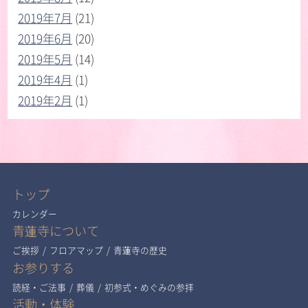
2019年7月
(21)
2019年6月
(20)
2019年5月
(14)
2019年4月
(1)
2019年2月
(1)
トップ
カレンダー
青蓮寺について
ご挨拶
/
フロアマップ
/
青蓮寺の歴史
お参りする
読経・ご法事
/
葬儀
/
初参式・めぐみの参拝
活動・体験