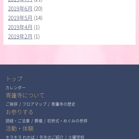
2019年6月
(20)
2019年5月
(14)
2019年4月
(1)
2019年2月
(1)
トップ
カレンダー
青蓮寺について
ご挨拶
/
フロアマップ
/
青蓮寺の歴史
お参りする
読経・ご法事
/
葬儀
/
初参式・めぐみの参拝
活動・体験
キラキラ わかば
/
先生のご紹介
/
土曜学校