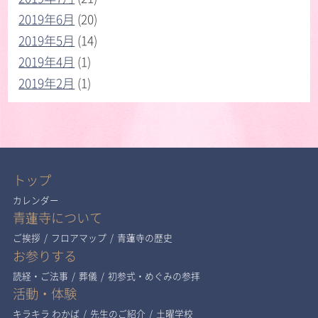
2019年6月
(20)
2019年5月
(14)
2019年4月
(1)
2019年2月
(1)
トップ
カレンダー
青蓮寺について
ご挨拶
/
フロアマップ
/
青蓮寺の歴史
お参りする
読経・ご法事
/
葬儀
/
初参式・めぐみの参拝
活動・体験
キラキラ わかば
/
先生のご紹介
/
土曜学校