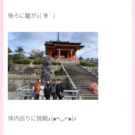
後ろに龍が♪( ´θ｀)
体内巡りに挑戦♪(๑ᴖ◡ᴖ๑)♪