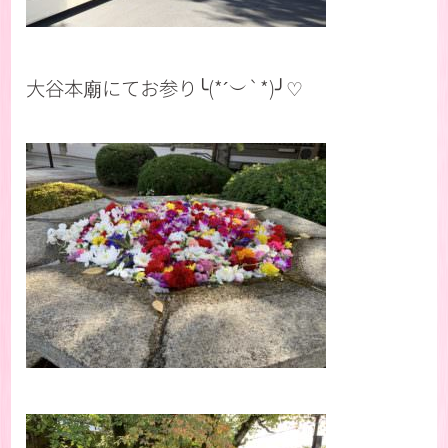
大谷本廟にてお参り╰(*´︶`*)╯♡