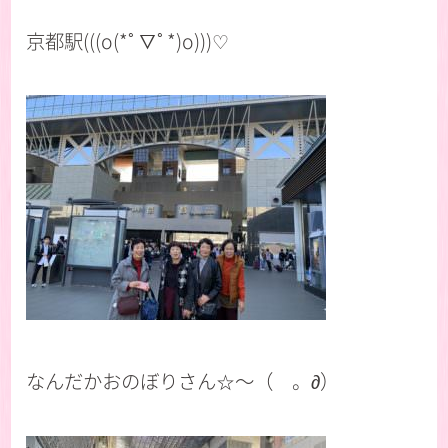
京都駅(((o(*ﾟ▽ﾟ*)o)))♡
なんだかおのぼりさん☆〜（ゝ。∂）