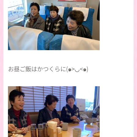
お昼ご飯はかつくらに(๑>◡<๑)