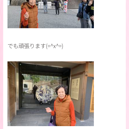
でも頑張ります(=^x^=)