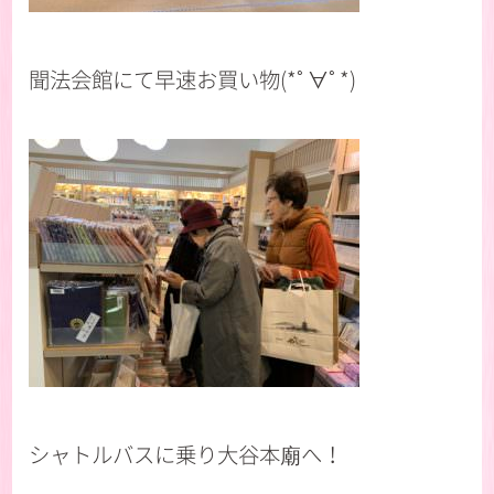
聞法会館にて早速お買い物(*ﾟ∀ﾟ*)
シャトルバスに乗り大谷本廟へ！