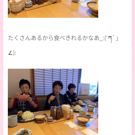
たくさんあるから食べきれるかなあ_:(´ཀ`」
∠):