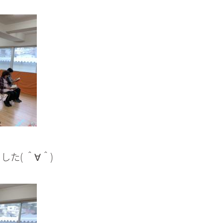
た( ＾∀＾)