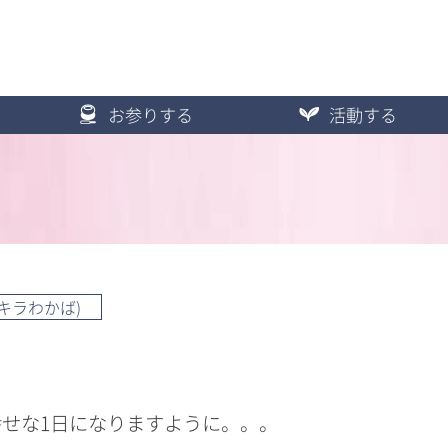
お参りする
活動する
キラわかば)
せな1日になりますように。。。