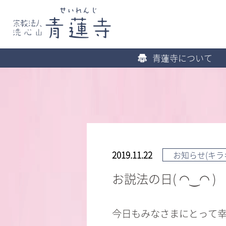
青蓮寺について
2019.11.22
お知らせ(キラ
お説法の日( ◠‿◠ )
今日もみなさまにとって幸